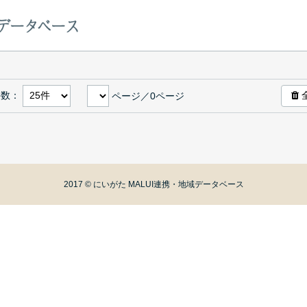
件数：
ページ／
0
ページ
2017 © にいがた MALUI連携・地域データベース