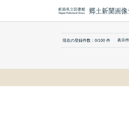
表示
現在の登録件数：
0/100
件